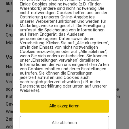
ausgewogene Ernährung nämlich sieht wahrlich anders
Einige Cookies sind notwendig (z.B. für den
Warenkorb) andere sind nicht notwendig. Die
aus.
nicht-notwendigen Cookies helfen uns bei der
Optimierung unseres Online-Angebotes,
unserer Webseitenfunktionen und werden für
Für wen ist die Diät geeignet?
Marketingzwecke eingesetzt. Die Einwilligung
umfasst die Speicherung von Informationen
auf Ihrem Endgerät, das Auslesen
Grundsätzlich ist die Ananas Diät für alle gesunden
personenbezogener Daten sowie deren
Menschen gut geeignet.
Verarbeitung. Klicken Sie auf „Alle akzeptieren“,
um in den Einsatz von nicht notwendigen
Cookies einzuwilligen oder auf „Alle ablehnen“,
wenn Sie sich anders entscheiden. Sie können
Vor- und Nachteile
unter „Einstellungen verwalten“ detaillierte
Informationen der von uns eingesetzten Arten
Nachteilig bei dieser Diät ist, dass durch die sehr
von Cookies erhalten und deren Einstellungen
aufrufen. Sie können die Einstellungen
einseitige Ernährung natürlich die ausreichende
jederzeit aufrufen und Cookies auch
Versorgung mit Vitaminen, Mineral- und Ballaststoffen
nachträglich jederzeit abwählen (z.B. in der
Datenschutzerklärung oder unten auf unserer
sowie Eisen nicht gewährleistet ist. Ähnlich wie auch die
Webseite).
Kohlsuppendiät führt die
Ananas Diät
zu einer schnellen
Gewichtsabnahme, allerdings ist diese eher auf den
Alle akzeptieren
Wasserverlust zurückzuführen. Über einen längeren
Zeitraum sollte diese Diät also keinesfalls ausgeführt
Alle ablehnen
werden.