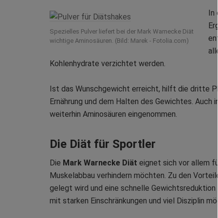
In
Er
Spezielles Pulver liefert bei der Mark Warnecke Diät
en
wichtige Aminosäuren. (Bild: Marek - Fotolia.com)
al
Kohlenhydrate verzichtet werden.
Ist das Wunschgewicht erreicht, hilft die dritte
Ernährung und dem Halten des Gewichtes. Auch in
weiterhin Aminosäuren eingenommen.
Die Diät für Sportler
Die
Mark Warnecke Diät
eignet sich vor allem f
Muskelabbau verhindern möchten. Zu den Vorteile
gelegt wird und eine schnelle Gewichtsreduktion m
mit starken Einschränkungen und viel Disziplin mög