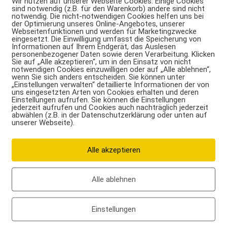
Wir nutzen auf unserer Webseite Cookies. Einige Cookies
sind notwendig (z.B. für den Warenkorb) andere sind nicht
 der zweiten Phase der
Mark Warnecke Diät
folgt die
notwendig. Die nicht-notwendigen Cookies helfen uns bei
der Optimierung unseres Online-Angebotes, unserer
gänzung der Ernährung durch das von Warnecke
Webseitenfunktionen und werden für Marketingzwecke
eingesetzt. Die Einwilligung umfasst die Speicherung von
twickelte Aminosäure-Pulver. Die Aminosäuren sollen vor
Informationen auf Ihrem Endgerät, das Auslesen
lem den Muskelabbau verhindern. Auch jetzt sollte auf
personenbezogener Daten sowie deren Verarbeitung. Klicken
Sie auf „Alle akzeptieren“, um in den Einsatz von nicht
notwendigen Cookies einzuwilligen oder auf „Alle ablehnen“,
wenn Sie sich anders entscheiden. Sie können unter
„Einstellungen verwalten“ detaillierte Informationen der von
uns eingesetzten Arten von Cookies erhalten und deren
 Phase, die Haltephase, beim Übergang zur normalen
Einstellungen aufrufen. Sie können die Einstellungen
 dieser Phase werden vor sportlichen Aktivitäten
jederzeit aufrufen und Cookies auch nachträglich jederzeit
abwählen (z.B. in der Datenschutzerklärung oder unten auf
unserer Webseite).
Alle akzeptieren
ür Sportler, die schnell abnehmen müssen, jedoch den
Alle ablehnen
n der Diät zählt, dass Wert auf eine gesunde Ernährung
öglich ist. Allerdings ist dies besonders zu Beginn nur
lich.
Einstellungen