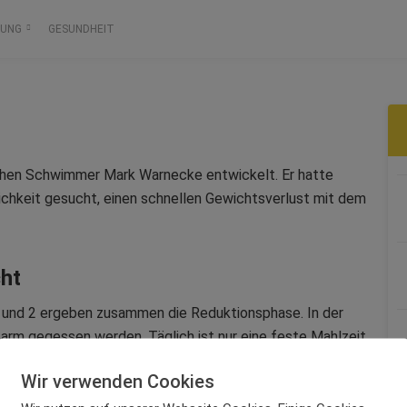
RUNG
GESUNDHEIT
en Schwimmer Mark Warnecke entwickelt. Er hatte
chkeit gesucht, einen schnellen Gewichtsverlust mit dem
ht
 und 2 ergeben zusammen die Reduktionsphase. In der
arm gegessen werden. Täglich ist nur eine feste Mahlzeit
ula-Shake ersetzt werden. So ist eine wöchentliche
Wir verwenden Cookies