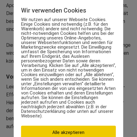
Apotheke. Außerdem hat der Entwickler des Programms,
Wir verwenden Cookies
Dieter Markert, ein Buch heraus gebracht, in dem die Diät
Wir nutzen auf unserer Webseite Cookies.
beschrieben wird und einige Motivationstipps enthalten
Einige Cookies sind notwendig (z.B. für den
Warenkorb) andere sind nicht notwendig. Die
sind.
nicht-notwendigen Cookies helfen uns bei der
Optimierung unseres Online-Angebotes,
unserer Webseitenfunktionen und werden für
Die Dauer der
Markert-Diät
ist eher kurz, denn allzu lange
Marketingzwecke eingesetzt. Die Einwilligung
umfasst die Speicherung von Informationen
wird man eine Kalorienzufuhr von 1. 000 nicht durchhalten
auf Ihrem Endgerät, das Auslesen
personenbezogener Daten sowie deren
können.
Verarbeitung. Klicken Sie auf „Alle akzeptieren“,
um in den Einsatz von nicht notwendigen
Cookies einzuwilligen oder auf „Alle ablehnen“,
Vor- und Nachteile der Diät
wenn Sie sich anders entscheiden. Sie können
unter „Einstellungen verwalten“ detaillierte
Leider ist auch bei der
Markert-Diät
ein gewisser Jojo-
Informationen der von uns eingesetzten Arten
von Cookies erhalten und deren Einstellungen
Effekt fast unvermeidlich, ebenso wie
aufrufen. Sie können die Einstellungen
jederzeit aufrufen und Cookies auch
Heißhungerattacken. Außerdem bewirbt der Entwickler
nachträglich jederzeit abwählen (z.B. in der
der Diät sein Eiweißshake, den man eigentlich nicht
Datenschutzerklärung oder unten auf unserer
Webseite).
benötigt, da bereits über die Nahrung genug Eiweiß
aufgenommen wird.
Alle akzeptieren