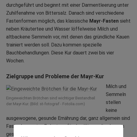
durchgeführt und beginnt mit einer Darmentleerung unter
Zuhilfenahme von Bittersalz. Danach sind verschiedene
Fastenformen möglich, das klassische
Mayr-Fasten
sieht
neben Kräutertee und Wasser löffelweise Milch und
altbackene Semmeln vor, mit denen das gründliche Kauen
trainiert werden soll. Dazu kommen spezielle
Bauchbehandlungen. Diese Kur dauert zwei bis vier
Wochen.
Zielgruppe und Probleme der
Mayr-Kur
Milch und
Semmeln
Eingeweichten Brötchen sind wichtiger Bestandteil
stellen
der Mayr-Kur. (Bild: st-fotograf - Fotolia.com)
keine
ausgewogene, gesunde Ernährung dar, ganz allgemein sind
Fastenkuren eine Belastung für den Körper, die aber ein
gesunder Mensch in der Regel verkraften wird.