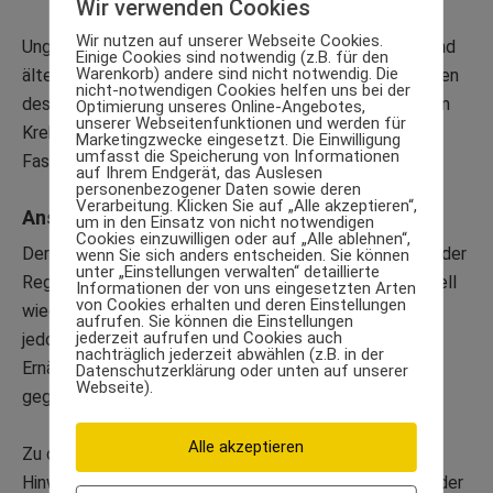
Wir verwenden Cookies
Wir nutzen auf unserer Webseite Cookies.
Ungeeignet ist die
Mayr-Kur
für Kinder, Jugendliche und
Einige Cookies sind notwendig (z.B. für den
Warenkorb) andere sind nicht notwendig. Die
ältere Menschen, ebenso für alle, die unter Erkrankungen
nicht-notwendigen Cookies helfen uns bei der
des Herz-Kreislaufsystems leiden oder schon einmal an
Optimierung unseres Online-Angebotes,
unserer Webseitenfunktionen und werden für
Krebs erkrankt sind. Auch für Essgestörte sind
Marketingzwecke eingesetzt. Die Einwilligung
umfasst die Speicherung von Informationen
Fastenkuren nicht empfehlenswert.
auf Ihrem Endgerät, das Auslesen
personenbezogener Daten sowie deren
Verarbeitung. Klicken Sie auf „Alle akzeptieren“,
Anstoß zu einer gesünderen Lebensweise
um in den Einsatz von nicht notwendigen
Cookies einzuwilligen oder auf „Alle ablehnen“,
Der Gewichtsverlust während der
Mayr-Kur
erfolgt in der
wenn Sie sich anders entscheiden. Sie können
unter „Einstellungen verwalten“ detaillierte
Regel schnell, ist aber nach Ende der Kur ebenso schnell
Informationen der von uns eingesetzten Arten
von Cookies erhalten und deren Einstellungen
wieder ausgeglichen. Ein Heilfasten nach Mayr kann
aufrufen. Sie können die Einstellungen
jederzeit aufrufen und Cookies auch
jedoch einen Anstoß geben, die eigenen Lebens- und
nachträglich jederzeit abwählen (z.B. in der
Ernährungsgewohnheiten zu überdenken und
Datenschutzerklärung oder unten auf unserer
Webseite).
gegebenenfalls zu ändern.
Alle akzeptieren
Zu diesem Zweck werden in der Regel auch einige
Hinweise zur darmschonenden, gesunden Ernährung in der