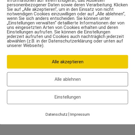
Informationen auf Ihrem Endgerät, das Auslesen
personenbezogener Daten sowie deren Verarbeitung. Klicken
ch Süßigkeiten sind so erlaubt, sofern sie nicht dazu
Sie auf „Alle akzeptieren“, um in den Einsatz von nicht
notwendigen Cookies einzuwilligen oder auf „Alle ablehnen“,
hren, dass mehr als 60 g Fett am Tag gegessen werden.
wenn Sie sich anders entscheiden. Sie können unter
„Einstellungen verwalten“ detaillierte Informationen der von
vorzugt sollen kohlenhydratreiche Nahrungsmittel auf den
uns eingesetzten Arten von Cookies erhalten und deren
eiseplan kommen.
Einstellungen aufrufen. Sie können die Einstellungen
jederzeit aufrufen und Cookies auch nachträglich jederzeit
abwählen (z.B. in der Datenschutzerklärung oder unten auf
unserer Webseite).
l der
Pfundskur
soll mehr Bewegung in das Leben integriert werden.
Alle akzeptieren
 konstante Art und Weise reduziert.
Alle ablehnen
Einstellungen
ash-Diäten durchführt, muss über genügend Geduld
 sich jedoch sparen. Jeder, der diese zehn Wochen
|
Datenschutz
Impressum
cht zu kurz kommt, wird mit einem niedrigeren und stabilen