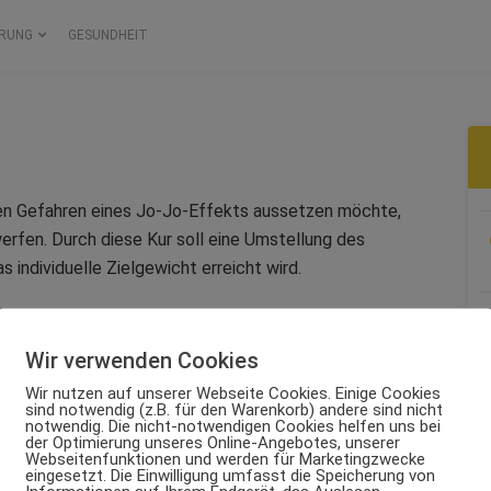
RUNG
GESUNDHEIT
en Gefahren eines Jo-Jo-Effekts aussetzen möchte,
erfen. Durch diese Kur soll eine Umstellung des
s individuelle Zielgewicht erreicht wird.
Wir verwenden Cookies
s keine Verbote. Diese, so der Entwickler der
Pfundskur
Wir nutzen auf unserer Webseite Cookies. Einige Cookies
 Fällen das Erreichen eines Ziels. Stattdessen sollen
sind notwendig (z.B. für den Warenkorb) andere sind nicht
notwendig. Die nicht-notwendigen Cookies helfen uns bei
 Fett gewählt werden, damit eine bestimmte Menge Fett
der Optimierung unseres Online-Angebotes, unserer
Webseitenfunktionen und werden für Marketingzwecke
eingesetzt. Die Einwilligung umfasst die Speicherung von