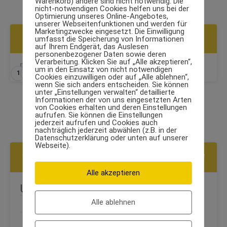
Warenkorb) andere sind nicht notwendig. Die
nicht-notwendigen Cookies helfen uns bei der
Optimierung unseres Online-Angebotes,
unserer Webseitenfunktionen und werden für
Marketingzwecke eingesetzt. Die Einwilligung
SCHRITTE
umfasst die Speicherung von Informationen
auf Ihrem Endgerät, das Auslesen
personenbezogener Daten sowie deren
Verarbeitung. Klicken Sie auf „Alle akzeptieren“,
um in den Einsatz von nicht notwendigen
1
2
3
4
Cookies einzuwilligen oder auf „Alle ablehnen“,
wenn Sie sich anders entscheiden. Sie können
unter „Einstellungen verwalten“ detaillierte
Informationen der von uns eingesetzten Arten
von Cookies erhalten und deren Einstellungen
aufrufen. Sie können die Einstellungen
jederzeit aufrufen und Cookies auch
nachträglich jederzeit abwählen (z.B. in der
Datenschutzerklärung oder unten auf unserer
Webseite).
WEITERE ÜBUNGEN AUS DER KATEGORIE
BAUCH
Alle akzeptieren
Umgedrehter Crunch
Alle ablehnen