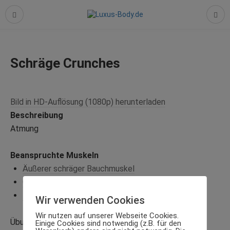
Schräge Crunches
Bild in HD-Auflösung (1080p) herunterladen
Beschreibung
Atmung
Beanspruchte Muskeln
Äußerer schräger Bauchmuskel
Gerader Bauchmuskel
Innerer schräger Bauchmuskel
Wir verwenden Cookies
Wir nutzen auf unserer Webseite Cookies.
Übung bewerten
Einige Cookies sind notwendig (z.B. für den