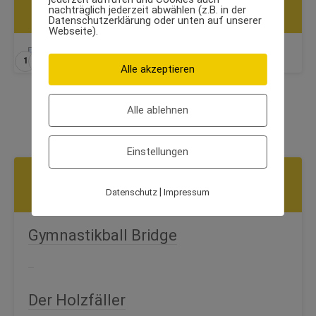
nachträglich jederzeit abwählen (z.B. in der
SCHRITTE
Datenschutzerklärung oder unten auf unserer
Webseite).
1
2
Alle akzeptieren
Alle ablehnen
Einstellungen
WEITERE ÜBUNGEN AUS DER KATEGORIE
RUECKEN
|
Datenschutz
Impressum
Gymnastikball Bridge
Der Holzfäller