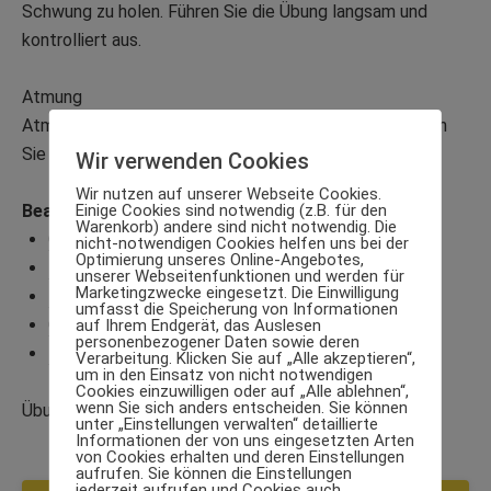
Schwung zu holen. Führen Sie die Übung langsam und
kontrolliert aus.
Atmung
Atmen Sie ein, wenn Sie den Oberkörper senken. Atmen
Sie aus, wenn Sie den Oberkörper aufrichten.
Wir verwenden Cookies
Wir nutzen auf unserer Webseite Cookies.
Einige Cookies sind notwendig (z.B. für den
Beanspruchte Muskeln
Warenkorb) andere sind nicht notwendig. Die
Großer Gesäßmuskel
nicht-notwendigen Cookies helfen uns bei der
Optimierung unseres Online-Angebotes,
Halbsehnenmuskel
unserer Webseitenfunktionen und werden für
Marketingzwecke eingesetzt. Die Einwilligung
Langer Rückenmuskel
umfasst die Speicherung von Informationen
Quadratischer Lendenmuskel
auf Ihrem Endgerät, das Auslesen
personenbezogener Daten sowie deren
Zweiköpfiger Oberschenkelmuskel
Verarbeitung. Klicken Sie auf „Alle akzeptieren“,
um in den Einsatz von nicht notwendigen
Cookies einzuwilligen oder auf „Alle ablehnen“,
wenn Sie sich anders entscheiden. Sie können
Übung bewerten
unter „Einstellungen verwalten“ detaillierte
Informationen der von uns eingesetzten Arten
von Cookies erhalten und deren Einstellungen
aufrufen. Sie können die Einstellungen
jederzeit aufrufen und Cookies auch