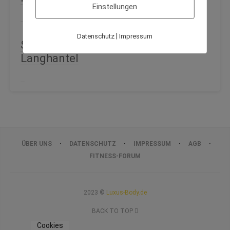
Einstellungen
|
Datenschutz
Impressum
Senkrechtes Hochziehen der
Langhantel
ÜBER UNS
DATENSCHUTZ
IMPRESSUM
AGB
FITNESS-FORUM
2023 ©
Luxus-Body.de
BACK TO TOP
Cookies