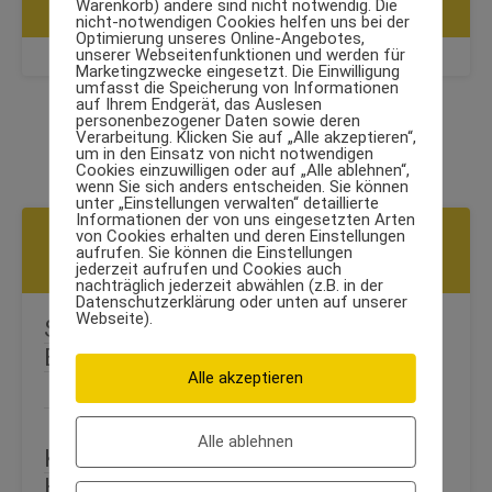
Warenkorb) andere sind nicht notwendig. Die
SCHRITTE
nicht-notwendigen Cookies helfen uns bei der
Optimierung unseres Online-Angebotes,
unserer Webseitenfunktionen und werden für
Marketingzwecke eingesetzt. Die Einwilligung
umfasst die Speicherung von Informationen
auf Ihrem Endgerät, das Auslesen
personenbezogener Daten sowie deren
Verarbeitung. Klicken Sie auf „Alle akzeptieren“,
um in den Einsatz von nicht notwendigen
Cookies einzuwilligen oder auf „Alle ablehnen“,
wenn Sie sich anders entscheiden. Sie können
unter „Einstellungen verwalten“ detaillierte
Informationen der von uns eingesetzten Arten
von Cookies erhalten und deren Einstellungen
WEITERE ÜBUNGEN AUS DER KATEGORIE
aufrufen. Sie können die Einstellungen
SCHULTER
jederzeit aufrufen und Cookies auch
nachträglich jederzeit abwählen (z.B. in der
Datenschutzerklärung oder unten auf unserer
Webseite).
Schrägbank-Seitenheben in
Bauchlage
Alle akzeptieren
Alle ablehnen
Kabelzug sitzend mit seitlichem
Heben