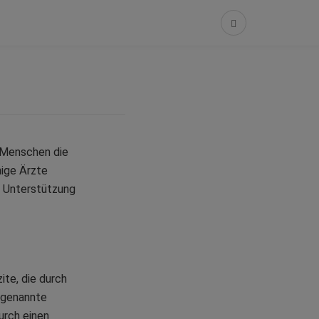
r Menschen die
nige Ärzte
r Unterstützung
te, die durch
o genannte
urch einen