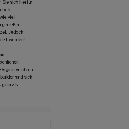
Sie sich hierfür
edoch
Wie viel
u genießen.
tzel. Jedoch
nutzt werden!
nin
nschlichen
rginin vor ihren
uilder sind sich
ginin als