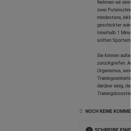
Nehmen wir einm
zwei Putenschnit
mindestens, inkl
geschickter wäre
Innerhalb 1 Minu
sollten Sportern
Sie können auße
zurückgreifen. A
Organismus, welc
Trainingseinheit
darüber einig, d
Trainingsbooste
NOCH KEINE KOMM
SCHREIBE EI