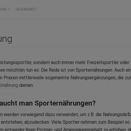
RUNG
GESUNDHEIT
ung
eistungssportler, sondern auch immer mehr Freizeitsportler ode
en möchten tun es: Die Rede ist von Sporternährungen. Auch ei
ren Praxen mittlerweile sogenannte Nahrungsergänzungen, die zu
Ernährung
dienen.
raucht man Sporternährungen?
n werden vorwiegend dazu verwendet, um z.B. die Nahrungsdefizi
t entstehen, abzudecken. Viele Sportler nehmen zum Beispiel s
um entweder ihren Protein- und Aminosäurengehalt zu erhöhen, d