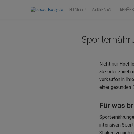
FITNESS
ABNEHMEN
ERNÄH
Sporternähr
Nicht nur Hochl
ab- oder zunehm
verkaufen in Ih
einer gesunden
Für was b
Sporternährunge
intensiven Spor
Shakes zu sich 