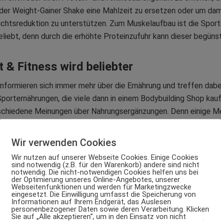
der Weight-Gainer Shake eine Mahlzeit zu ersetzen oder um da
chtsreduktion zu unterstützen. Zum Muskelaufbau ist die Spor
eliebt, denn durch die erhöhte Proteinzufuhr kann dieser begüns
 & Fitness wird beliebter
 informieren sich immer mehr über die Ernährung und treffen dab
orternährungen, die viele dann in einem Bodybuilding Shop kauf
rschiedene Meinungen über Nahrungsergänzungen. Denn einige M
. Eines steht jedoch fest: Sporternähungen / Nahrungsergänzung 
u entbrannten Fitness-Trend nicht mehr weg zu denken. Heutzu
Wir verwenden Cookies
rtlernahrung bereits in vielen großen Einkaufsketten erhältlich
Wir nutzen auf unserer Webseite Cookies. Einige Cookies
 daher ist es aber gerade für Anfänger schwierig, die richtigen 
sind notwendig (z.B. für den Warenkorb) andere sind nicht
notwendig. Die nicht-notwendigen Cookies helfen uns bei
der Optimierung unseres Online-Angebotes, unserer
Webseitenfunktionen und werden für Marketingzwecke
eingesetzt. Die Einwilligung umfasst die Speicherung von
Informationen auf Ihrem Endgerät, das Auslesen
hungen anhand eines Beispiels
personenbezogener Daten sowie deren Verarbeitung. Klicken
Sie auf „Alle akzeptieren“, um in den Einsatz von nicht