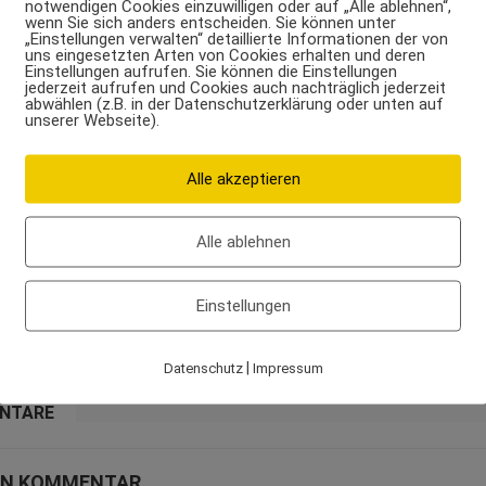
notwendigen Cookies einzuwilligen oder auf „Alle ablehnen“,
al an Sie möchten 30g Protein zu sich nehmen. Entweder kaufen 
wenn Sie sich anders entscheiden. Sie können unter
zel, braten diese und essen sie dann. Diese Variante benötigt j
„Einstellungen verwalten“ detaillierte Informationen der von
uns eingesetzten Arten von Cookies erhalten und deren
usive Einkauf und Zubereitung, eine Stunde Zeit und einige Euro. 
Einstellungen aufrufen. Sie können die Einstellungen
jederzeit aufrufen und Cookies auch nachträglich jederzeit
 es da, einen Protein Shake zu nehmen, kurz zu schütteln und z
abwählen (z.B. in der Datenschutzerklärung oder unten auf
unserer Webseite).
te ist dieser zubereitet und kostengünstiger als die Putenschni
ährungen nur zur Ergänzung und nicht für ein Mahlzeitersatz ge
Alle akzeptieren
rdem auch auf Nahrungsergänzungsmittel, wie zum Beispiel Argi
rginin ist die wichtigste Vorstufe von Stickstoffmonoxid im me
Alle ablehnen
hes immunstärkende Aktivitäten besitzt. Sportler verwenden L-A
en, um mit damit den Muskelaufbau zu fördern. Die meisten Bodyb
Einstellungen
ass diese Aminos den meisten Muskelpump bringen. Deshalb ist Ar
r äußerst empfehlenswert.
|
Datenschutz
Impressum
ENTARE
NEN KOMMENTAR