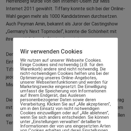
Herrenberg wurde von den Internet-Usern zur Miss
Internet 2011 gewählt. Tiffany konnte sich bei der Online-
Wahl gegen mehr als 1000 Kandidatinnen durchsetzen.
Auch Peyman Amin, bekannt als Juror der Castingshow
„Germany’s Next Topmodel“, konnte die Schönheit mit
ihrem natürlichen Auftreten begeistern.
Wir verwenden Cookies
Der Erfolg der Internetwahl war gleichzeitig die
Wir nutzen auf unserer Webseite Cookies.
Eintrittskarte zur Kür der Miss Germany. Hier konnte
Einige Cookies sind notwendig (z.B. für den
Warenkorb) andere sind nicht notwendig. Die
Tiffany zwar nicht die Krone abstauben, ergatterte
nicht-notwendigen Cookies helfen uns bei der
jeodch den zweiten Platz und damit den Titel der Vize
Optimierung unseres Online-Angebotes,
unserer Webseitenfunktionen und werden für
Miss Germany hinter Anne-Kathrin Kosch.
Marketingzwecke eingesetzt. Die Einwilligung
umfasst die Speicherung von Informationen
auf Ihrem Endgerät, das Auslesen
personenbezogener Daten sowie deren
Die Beauty Queen konnte dank ihrer Erfolge einen Vertrag
Verarbeitung. Klicken Sie auf „Alle akzeptieren“,
mit einer Modelagentur abschließen und genießt seitdem
um in den Einsatz von nicht notwendigen
Cookies einzuwilligen oder auf „Alle ablehnen“,
ein Leben zwischen Reisen, Foto-Shootings und offiziellen
wenn Sie sich anders entscheiden. Sie können
unter „Einstellungen verwalten“ detaillierte
Terminen.
Informationen der von uns eingesetzten Arten
von Cookies erhalten und deren Einstellungen