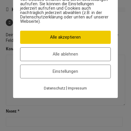
aufrufen. Sie können die Einstellungen
jederzeit aufrufen und Cookies auch
KEINE KOMMENTARE
nachträglich jederzeit abwählen (z.B. in der
Datenschutzerklärung oder unten auf unserer
Webseite).
SCHREIBE EINEN KOMMENTAR
Deine E-Mail-Adresse wird nicht veröffentlicht.
Erforderliche
Alle akzeptieren
Felder sind mit
*
markiert
Kommentar
*
Alle ablehnen
Einstellungen
|
Datenschutz
Impressum
Name
*