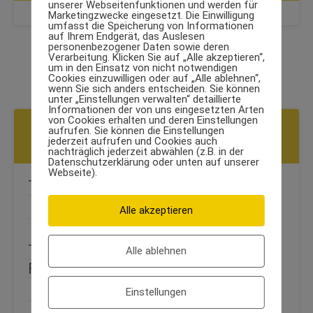
unserer Webseitenfunktionen und werden für
Marketingzwecke eingesetzt. Die Einwilligung
umfasst die Speicherung von Informationen
auf Ihrem Endgerät, das Auslesen
personenbezogener Daten sowie deren
Verarbeitung. Klicken Sie auf „Alle akzeptieren“,
um in den Einsatz von nicht notwendigen
Cookies einzuwilligen oder auf „Alle ablehnen“,
wenn Sie sich anders entscheiden. Sie können
unter „Einstellungen verwalten“ detaillierte
Informationen der von uns eingesetzten Arten
von Cookies erhalten und deren Einstellungen
WEITERE ÜBUNGEN AUS DER KATEGORIE
aufrufen. Sie können die Einstellungen
jederzeit aufrufen und Cookies auch
TRIZEPS
nachträglich jederzeit abwählen (z.B. in der
Datenschutzerklärung oder unten auf unserer
Webseite).
Trizeps-Strecker mit Kurzhanteln
Alle akzeptieren
Trizeps-Strecker Langhantel
Alle ablehnen
Flachbank
Einstellungen