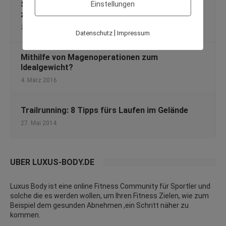
Schwindel und Verspannung – wie hängt das
Einstellungen
zusammen?
22. Juli 2019
|
Datenschutz
Impressum
Mithilfe von Magenoperationen zum
Idealgewicht?
4. März 2016
Trailrunning: 8 Tipps fürs Laufen im Gelände
27. Mai 2014
ÜBER LUXUS-BODY.DE
Luxus Body ist eine online Fitness Community für Sportler und
solche die es werden wollen, um Ihren Fitness Zielen, wie zum
Beispiel dem gesunden Abnehmen ,ein Schritt näher zu
kommen.