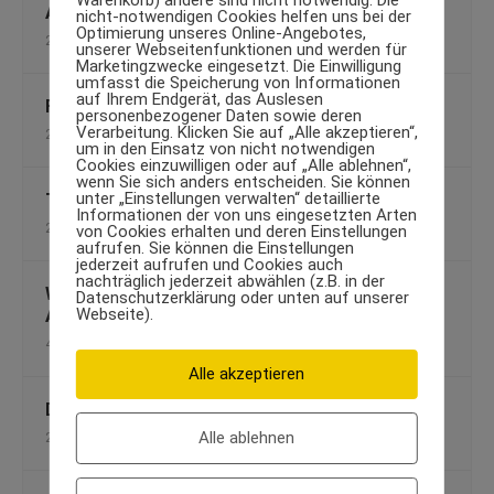
Warenkorb) andere sind nicht notwendig. Die
Achtung Zuckerfalle
nicht-notwendigen Cookies helfen uns bei der
Optimierung unseres Online-Angebotes,
24. September 2009
unserer Webseitenfunktionen und werden für
Marketingzwecke eingesetzt. Die Einwilligung
umfasst die Speicherung von Informationen
auf Ihrem Endgerät, das Auslesen
Fitness Rumpf-Workout mit Alexander Grimms
personenbezogener Daten sowie deren
Verarbeitung. Klicken Sie auf „Alle akzeptieren“,
24. November 2009
um in den Einsatz von nicht notwendigen
Cookies einzuwilligen oder auf „Alle ablehnen“,
wenn Sie sich anders entscheiden. Sie können
unter „Einstellungen verwalten“ detaillierte
Trainieren nach der Geburt
Informationen der von uns eingesetzten Arten
27. Juni 2012
von Cookies erhalten und deren Einstellungen
aufrufen. Sie können die Einstellungen
jederzeit aufrufen und Cookies auch
nachträglich jederzeit abwählen (z.B. in der
Wellness-Urlaub: Tipps zum perfekten
Datenschutzerklärung oder unten auf unserer
Webseite).
Abschalten
4. März 2014
Alle akzeptieren
Den richtigen Sport-BH finden
Alle ablehnen
26. Juni 2013