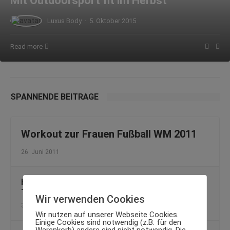
Mit Outdoorsport fit im Herbst
Luxus Body
·
5. Oktober 2015
Read more
SPANNENDE BEITRÄGE
Workout zur Frauen Fußball WM 2011
26. Juni 2011
Höher, schneller, weiter: Sommerliche
Trendsportarten
Wir verwenden Cookies
30. Juni 2012
Wir nutzen auf unserer Webseite Cookies.
Einige Cookies sind notwendig (z.B. für den