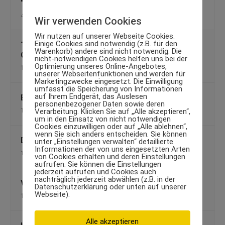
4. Juni 2012
Wir verwenden Cookies
Wir nutzen auf unserer Webseite Cookies.
Einige Cookies sind notwendig (z.B. für den
TRX Suspension-System für effizientes
Warenkorb) andere sind nicht notwendig. Die
Ganzkörpertraining
nicht-notwendigen Cookies helfen uns bei der
Optimierung unseres Online-Angebotes,
17. September 2013
unserer Webseitenfunktionen und werden für
Marketingzwecke eingesetzt. Die Einwilligung
umfasst die Speicherung von Informationen
auf Ihrem Endgerät, das Auslesen
Einzelne Aminosäuren
personenbezogener Daten sowie deren
Verarbeitung. Klicken Sie auf „Alle akzeptieren“,
1. April 2011
um in den Einsatz von nicht notwendigen
Cookies einzuwilligen oder auf „Alle ablehnen“,
wenn Sie sich anders entscheiden. Sie können
Diät-Irrtümer und was wirklich dahinter steckt
unter „Einstellungen verwalten“ detaillierte
Informationen der von uns eingesetzten Arten
14. März 2013
von Cookies erhalten und deren Einstellungen
aufrufen. Sie können die Einstellungen
jederzeit aufrufen und Cookies auch
nachträglich jederzeit abwählen (z.B. in der
Vitaminreich essen im Winter
Datenschutzerklärung oder unten auf unserer
Webseite).
11. Februar 2013
Alle akzeptieren