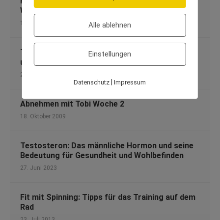
Kochen mit Proteinpulver: Snacks und Co. aus
Whey Protein
17. Dezember 2014
Alle ablehnen
Trendsportart SoulCycle: Training für Körper
Einstellungen
und Geist?
2. November 2012
|
Datenschutz
Impressum
Abnehmen mit Tobi Woche 2
18. Oktober 2009
Testosteron: Das männliche Hormon und seine
Bedeutung für Gesundheit und Wohlbefinden
27. Juni 2023
Fit mit Spinning: Tipps für das Training auf dem
Rad
23. Juli 2013