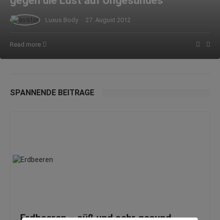
gegen die Lust auf Ungesundes
Luxus Body
·
27. August 2012
Read more
SPANNENDE BEITRÄGE
Erdbeeren – süß und sehr gesund