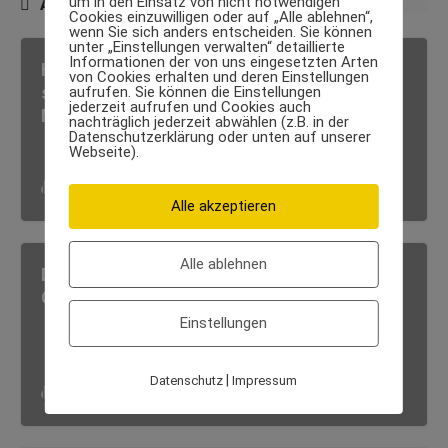
um in den Einsatz von nicht notwendigen
AUSSERDEM SPANNEND:
Cookies einzuwilligen oder auf „Alle ablehnen“,
wenn Sie sich anders entscheiden. Sie können
unter „Einstellungen verwalten“ detaillierte
Informationen der von uns eingesetzten Arten
Hightech für exklusive Trainingskonzepte –
von Cookies erhalten und deren Einstellungen
so setzt das digitale Höhentraining neue
aufrufen. Sie können die Einstellungen
jederzeit aufrufen und Cookies auch
Maßstäbe
nachträglich jederzeit abwählen (z.B. in der
Datenschutzerklärung oder unten auf unserer
Webseite).
Luxus Body
·
12. März 2026
Alle akzeptieren
Alle ablehnen
Die wichtigsten Blutwerte für die eigene
Gesundheit – kennen und verstehen
Einstellungen
|
Datenschutz
Impressum
Luxus Body
·
19. Dezember 2023