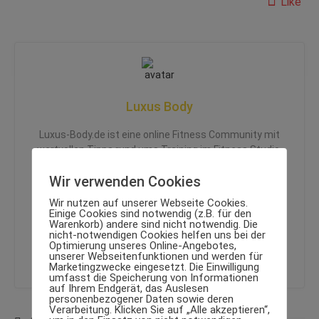
Like
Luxus Body
Luxus-Body.de ist eine online Fitness Community mit
wertvollen Tipps rund ums Training im Fitness Studio,
draußen oder Zuhause. Wir begleiten Dich auf deinem
Wir verwenden Cookies
Weg zu deinem ganz persönlichen Luxus Body und
zeigen dir, wie Du deinen Körper auf die nächste Stufe
Wir nutzen auf unserer Webseite Cookies.
bringst. Hier findest Du alles für Anfänger bis hin zum
Einige Cookies sind notwendig (z.B. für den
Warenkorb) andere sind nicht notwendig. Die
Body Builder.
nicht-notwendigen Cookies helfen uns bei der
Optimierung unseres Online-Angebotes,
unserer Webseitenfunktionen und werden für
Marketingzwecke eingesetzt. Die Einwilligung
umfasst die Speicherung von Informationen
auf Ihrem Endgerät, das Auslesen
personenbezogener Daten sowie deren
Verarbeitung. Klicken Sie auf „Alle akzeptieren“,