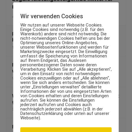
mehr Power
Wir verwenden Cookies
4. Januar 2010
Wir nutzen auf unserer Webseite Cookies.
Einige Cookies sind notwendig (z.B. für den
Warenkorb) andere sind nicht notwendig. Die
Proteine für den Muskelaufbau: Die wichtigsten
nicht-notwendigen Cookies helfen uns bei der
Kriterien
Optimierung unseres Online-Angebotes,
unserer Webseitenfunktionen und werden für
1. Mai 2014
Marketingzwecke eingesetzt. Die Einwilligung
umfasst die Speicherung von Informationen
auf Ihrem Endgerät, das Auslesen
personenbezogener Daten sowie deren
Fit durch den Alltagsstress – diese Tipps helfen
Verarbeitung. Klicken Sie auf „Alle akzeptieren“,
weiter
um in den Einsatz von nicht notwendigen
Cookies einzuwilligen oder auf „Alle ablehnen“,
9. Februar 2013
wenn Sie sich anders entscheiden. Sie können
unter „Einstellungen verwalten“ detaillierte
Informationen der von uns eingesetzten Arten
von Cookies erhalten und deren Einstellungen
Wissenschaftlich belegt: Nicht jede Kalorie zählt
aufrufen. Sie können die Einstellungen
gleich viel
jederzeit aufrufen und Cookies auch
nachträglich jederzeit abwählen (z.B. in der
30. Juni 2012
Datenschutzerklärung oder unten auf unserer
Webseite).
Fitness-Apps: Fit dank virtueller Trainer