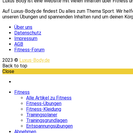
Luxus Body ist eine Website mit vielen Inhalten über Fitness 
Auf Luxus-Body.de findest Du alles zum Thema Sport. Wir helfen
unseren Übungen und spannenden Inhalten rund um deinen Körp
Über uns
Datenschutz
Impressum
AGB
Fitness-Forum
2023 ©
Luxus-Body.de
Back to top
Close
Fitness
Alle Artikel zu Fitness
Fitness-Übungen
Fitness-Kleidung
Trainingsplaner
Trainingsgrundlagen
Entspannungsübungen
Abnehmen