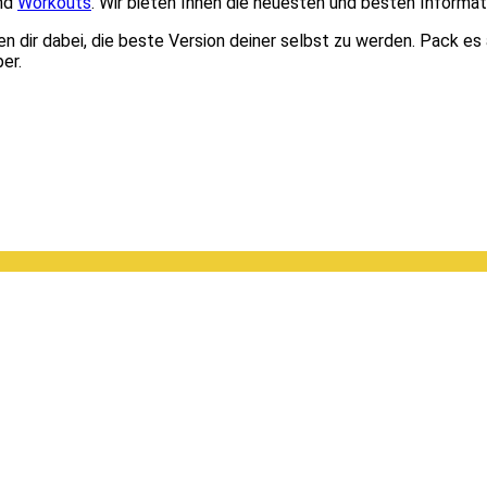
und
Workouts
. Wir bieten Ihnen die neuesten und besten Informat
 dir dabei, die beste Version deiner selbst zu werden. Pack es a
er.