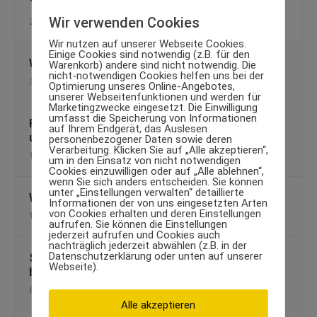
Wir verwenden Cookies
29. November 2011
Wir nutzen auf unserer Webseite Cookies.
Einige Cookies sind notwendig (z.B. für den
Wirkung von Melatonin beim Training
Warenkorb) andere sind nicht notwendig. Die
nicht-notwendigen Cookies helfen uns bei der
31. März 2015
Optimierung unseres Online-Angebotes,
unserer Webseitenfunktionen und werden für
Marketingzwecke eingesetzt. Die Einwilligung
umfasst die Speicherung von Informationen
Fett verlieren, Muskeln aufbauen: Tipps für Diät
auf Ihrem Endgerät, das Auslesen
und Training
personenbezogener Daten sowie deren
Verarbeitung. Klicken Sie auf „Alle akzeptieren“,
11. August 2014
um in den Einsatz von nicht notwendigen
Cookies einzuwilligen oder auf „Alle ablehnen“,
wenn Sie sich anders entscheiden. Sie können
unter „Einstellungen verwalten“ detaillierte
Warum Männer Arzttermine schwänzen
Informationen der von uns eingesetzten Arten
von Cookies erhalten und deren Einstellungen
15. Juni 2009
aufrufen. Sie können die Einstellungen
jederzeit aufrufen und Cookies auch
nachträglich jederzeit abwählen (z.B. in der
Datenschutzerklärung oder unten auf unserer
Schnell wieder fit: Mit Hausmitteln die Erkältung
Webseite).
bekämpfen
6. Dezember 2012
Alle akzeptieren