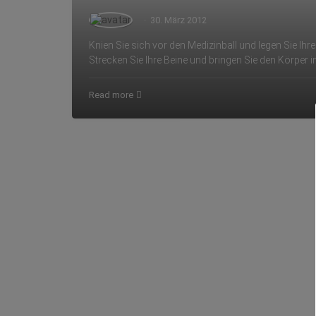
·
30. März 2012
Knien Sie sich vor den Medizinball und legen Sie Ih
Strecken Sie Ihre Beine und bringen Sie den Körper i
Read more