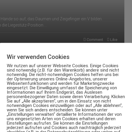
re Hände so auf, das Daumen und Zeigefinger ein V bilden.
n die Liegestütz-Position.…
Comment
Like
Wir verwenden Cookies
Wir nutzen auf unserer Webseite Cookies. Einige Cookies
sind notwendig (z.B. für den Warenkorb) andere sind nicht
notwendig. Die nicht-notwendigen Cookies helfen uns bei
der Optimierung unseres Online-Angebotes, unserer
Webseitenfunktionen und werden für Marketingzwecke
eingesetzt. Die Einwilligung umfasst die Speicherung von
Informationen auf Ihrem Endgerät, das Auslesen
personenbezogener Daten sowie deren Verarbeitung. Klicken
Sie auf „Alle akzeptieren“, um in den Einsatz von nicht
notwendigen Cookies einzuwilligen oder auf „Alle ablehnen“,
wenn Sie sich anders entscheiden. Sie können unter
„Einstellungen verwalten“ detaillierte Informationen der von
uns eingesetzten Arten von Cookies erhalten und deren
Einstellungen aufrufen. Sie können die Einstellungen
jederzeit aufrufen und Cookies auch nachträglich jederzeit
abwählen (z.B. in der Datenschutzerklärung oder unten auf