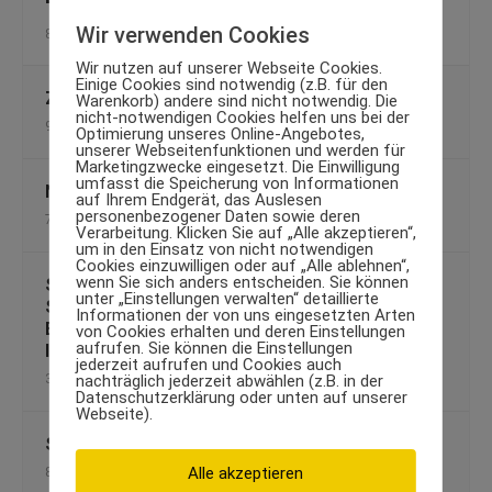
Wir verwenden Cookies
8. Oktober 2011
Wir nutzen auf unserer Webseite Cookies.
Einige Cookies sind notwendig (z.B. für den
Zu viele Kohlenhydrate begünstigen Fettleber
Warenkorb) andere sind nicht notwendig. Die
nicht-notwendigen Cookies helfen uns bei der
9. August 2013
Optimierung unseres Online-Angebotes,
unserer Webseitenfunktionen und werden für
Marketingzwecke eingesetzt. Die Einwilligung
umfasst die Speicherung von Informationen
Natürlich Abnehmen mit Schüßler-Salzen
auf Ihrem Endgerät, das Auslesen
personenbezogener Daten sowie deren
7. Mai 2014
Verarbeitung. Klicken Sie auf „Alle akzeptieren“,
um in den Einsatz von nicht notwendigen
Cookies einzuwilligen oder auf „Alle ablehnen“,
wenn Sie sich anders entscheiden. Sie können
Schulterschmerzen? – Das Engpasssyndrom im
unter „Einstellungen verwalten“ detaillierte
Schultergelenk inkl. 10 Tipps, wie Sie die
Informationen der von uns eingesetzten Arten
Beschwerden beim oder nach dem Training
von Cookies erhalten und deren Einstellungen
aufrufen. Sie können die Einstellungen
lindern können
jederzeit aufrufen und Cookies auch
nachträglich jederzeit abwählen (z.B. in der
3. September 2009
Datenschutzerklärung oder unten auf unserer
Webseite).
Sommerhitze: Ernährungstipps für heiße Tage
Alle akzeptieren
8. Juli 2014