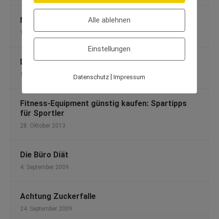
Alle ablehnen
Mehr Proteine für eine gesunde Ernährung
11. Juli 2013
Einstellungen
Der große Centurion Bike-Test
12. Juli 2010
|
Datenschutz
Impressum
Fitness-Equipment günstig kaufen: Spartipps
für Sportler
28. Oktober 2013
Die Büro Diät
4. September 2009
Achtung Zuckerfalle
24. September 2009