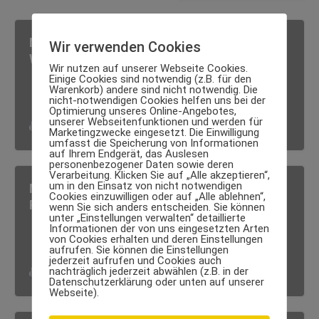
Nachhaltig abnehmen und das
Wir verwenden Cookies
Wohlbefinden steigern
Wir nutzen auf unserer Webseite Cookies.
Einige Cookies sind notwendig (z.B. für den
Warenkorb) andere sind nicht notwendig. Die
nicht-notwendigen Cookies helfen uns bei der
Optimierung unseres Online-Angebotes,
unserer Webseitenfunktionen und werden für
Luxus Body
·
31. Mai 2024
Marketingzwecke eingesetzt. Die Einwilligung
umfasst die Speicherung von Informationen
auf Ihrem Endgerät, das Auslesen
personenbezogener Daten sowie deren
Verarbeitung. Klicken Sie auf „Alle akzeptieren“,
um in den Einsatz von nicht notwendigen
Nuviton ausprobiert: Lohnt sich das
Cookies einzuwilligen oder auf „Alle ablehnen“,
Präparat aus dem Regenwald?
wenn Sie sich anders entscheiden. Sie können
unter „Einstellungen verwalten“ detaillierte
Informationen der von uns eingesetzten Arten
von Cookies erhalten und deren Einstellungen
aufrufen. Sie können die Einstellungen
jederzeit aufrufen und Cookies auch
nachträglich jederzeit abwählen (z.B. in der
Luxus Body
·
10. Juli 2023
Datenschutzerklärung oder unten auf unserer
Webseite).