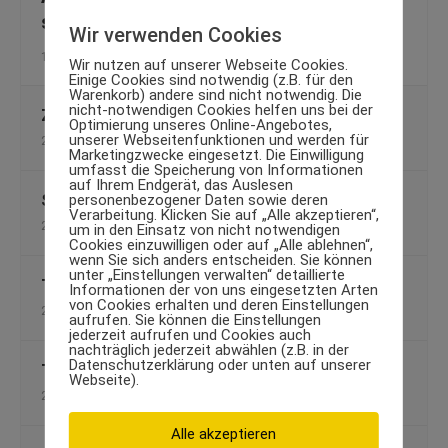
sollte!
Wir verwenden Cookies
10. September 2009
Wir nutzen auf unserer Webseite Cookies.
Einige Cookies sind notwendig (z.B. für den
Warenkorb) andere sind nicht notwendig. Die
nicht-notwendigen Cookies helfen uns bei der
Zirkeltraining oder Satztraining?
Optimierung unseres Online-Angebotes,
unserer Webseitenfunktionen und werden für
25. Juli 2009
Marketingzwecke eingesetzt. Die Einwilligung
umfasst die Speicherung von Informationen
auf Ihrem Endgerät, das Auslesen
personenbezogener Daten sowie deren
Stress-Vermeidung für Körper und Seele
Verarbeitung. Klicken Sie auf „Alle akzeptieren“,
28. Januar 2013
um in den Einsatz von nicht notwendigen
Cookies einzuwilligen oder auf „Alle ablehnen“,
wenn Sie sich anders entscheiden. Sie können
unter „Einstellungen verwalten“ detaillierte
Trendsport Biking: Neue Ideen fürs Fahrrad
Informationen der von uns eingesetzten Arten
von Cookies erhalten und deren Einstellungen
24. April 2013
aufrufen. Sie können die Einstellungen
jederzeit aufrufen und Cookies auch
nachträglich jederzeit abwählen (z.B. in der
Datenschutzerklärung oder unten auf unserer
Trailrunning: 8 Tipps fürs Laufen im Gelände
Webseite).
27. Mai 2014
Alle akzeptieren