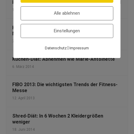
Fleischkonsum: Besonders Männer essen zu viel
10. Januar 2014
Alle ablehnen
Haarentfernung: Länger glatt mit der richtigen
Einstellungen
Methode
7. Mai 2013
|
Datenschutz
Impressum
Kuchen-Diät: Abnehmen wie Marie-Antoinette
6. März 2014
FIBO 2013: Die wichtigsten Trends der Fitness-
Messe
12. April 2013
Shred-Diät: In 6 Wochen 2 Kleidergrößen
weniger
18. Juni 2014