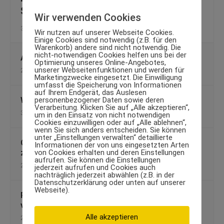
Sport und Partnersuche
Wir verwenden Cookies
31. Juli 2012
Wir nutzen auf unserer Webseite Cookies.
Einige Cookies sind notwendig (z.B. für den
Warenkorb) andere sind nicht notwendig. Die
nicht-notwendigen Cookies helfen uns bei der
Abnehmen mit Tobi Woche 3
Optimierung unseres Online-Angebotes,
unserer Webseitenfunktionen und werden für
25. Oktober 2009
Marketingzwecke eingesetzt. Die Einwilligung
umfasst die Speicherung von Informationen
auf Ihrem Endgerät, das Auslesen
personenbezogener Daten sowie deren
Wintersport: Die besten Kalorien-Killer
Verarbeitung. Klicken Sie auf „Alle akzeptieren“,
3. Dezember 2012
um in den Einsatz von nicht notwendigen
Cookies einzuwilligen oder auf „Alle ablehnen“,
wenn Sie sich anders entscheiden. Sie können
unter „Einstellungen verwalten“ detaillierte
Gesunder Rücken: Einfache Übungen für Büro &
Informationen der von uns eingesetzten Arten
von Cookies erhalten und deren Einstellungen
zuhause
aufrufen. Sie können die Einstellungen
22. Januar 2014
jederzeit aufrufen und Cookies auch
nachträglich jederzeit abwählen (z.B. in der
Datenschutzerklärung oder unten auf unserer
Webseite).
Rückenschule fürs Büro: Schmerzen wirksam
vorbeugen
Alle akzeptieren
25. Februar 2013