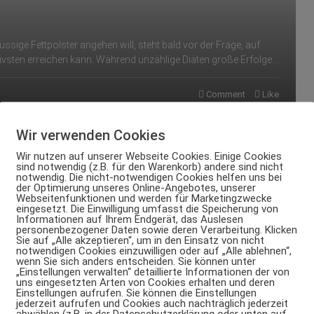
sige Fettpolster angehen will, steht bald vor der Frage, auf
ivsten erreichen kann. Während unzählige Diäten große Erfolge…
Comment
Like
Wir verwenden Cookies
Wir nutzen auf unserer Webseite Cookies. Einige Cookies
sind notwendig (z.B. für den Warenkorb) andere sind nicht
notwendig. Die nicht-notwendigen Cookies helfen uns bei
der Optimierung unseres Online-Angebotes, unserer
Webseitenfunktionen und werden für Marketingzwecke
eingesetzt. Die Einwilligung umfasst die Speicherung von
Informationen auf Ihrem Endgerät, das Auslesen
personenbezogener Daten sowie deren Verarbeitung. Klicken
Sie auf „Alle akzeptieren“, um in den Einsatz von nicht
notwendigen Cookies einzuwilligen oder auf „Alle ablehnen“,
wenn Sie sich anders entscheiden. Sie können unter
„Einstellungen verwalten“ detaillierte Informationen der von
uns eingesetzten Arten von Cookies erhalten und deren
Einstellungen aufrufen. Sie können die Einstellungen
jederzeit aufrufen und Cookies auch nachträglich jederzeit
abwählen (z.B. in der Datenschutzerklärung oder unten auf