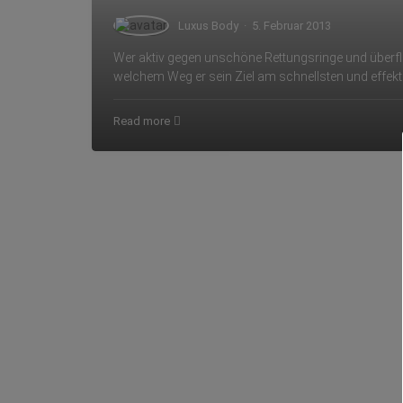
Luxus Body
·
5. Februar 2013
Wer aktiv gegen unschöne Rettungsringe und überflüs
welchem Weg er sein Ziel am schnellsten und effekt
Read more