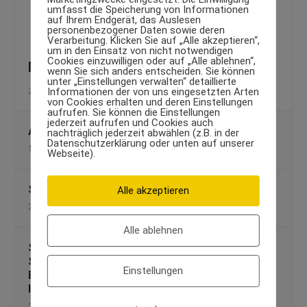
umfasst die Speicherung von Informationen
auf Ihrem Endgerät, das Auslesen
personenbezogener Daten sowie deren
Verarbeitung. Klicken Sie auf „Alle akzeptieren“,
um in den Einsatz von nicht notwendigen
Cookies einzuwilligen oder auf „Alle ablehnen“,
MMA Fighter Trainingstipps
wenn Sie sich anders entscheiden. Sie können
unter „Einstellungen verwalten“ detaillierte
Informationen der von uns eingesetzten Arten
29. März 2010
von Cookies erhalten und deren Einstellungen
aufrufen. Sie können die Einstellungen
jederzeit aufrufen und Cookies auch
Alternativen zum Rauchen: Gesund aufhören
nachträglich jederzeit abwählen (z.B. in der
Datenschutzerklärung oder unten auf unserer
19. April 2013
Webseite).
Sportsucht: Wenn Trainieren zur Droge wird
Alle akzeptieren
2. Juli 2013
Alle ablehnen
Schulterschmerzen? – Das Engpasssyndrom im
Schultergelenk inkl. 10 Tipps, wie Sie die
Einstellungen
Beschwerden beim oder nach dem Training
lindern können
3. September 2009