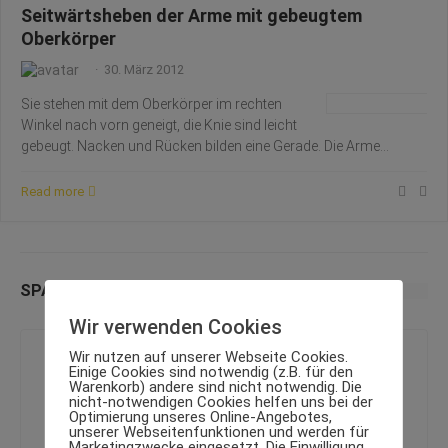
Seitwärtsheben der Arme mit gebeugtem
Oberkörper
·
30. März 2012
Sie stehen mit dem Oberkörper im rechten
Winkel nach vorn geneigt, die Knie sind leicht
gebeugt. Nacken und Rücken bilden eine Gerade. Die Arme…
Read more
SPANNENDE BEITRÄGE
Wir verwenden Cookies
Wir nutzen auf unserer Webseite Cookies.
Einige Cookies sind notwendig (z.B. für den
Warenkorb) andere sind nicht notwendig. Die
nicht-notwendigen Cookies helfen uns bei der
Optimierung unseres Online-Angebotes,
unserer Webseitenfunktionen und werden für
Marketingzwecke eingesetzt. Die Einwilligung