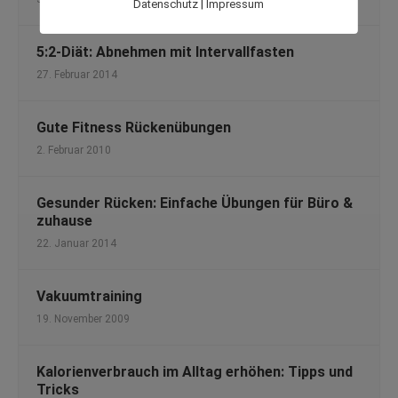
|
Datenschutz
Impressum
5:2-Diät: Abnehmen mit Intervallfasten
27. Februar 2014
Gute Fitness Rückenübungen
2. Februar 2010
Gesunder Rücken: Einfache Übungen für Büro &
zuhause
22. Januar 2014
Vakuumtraining
19. November 2009
Kalorienverbrauch im Alltag erhöhen: Tipps und
Tricks