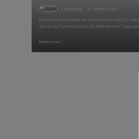
Luxus Body
·
12. Oktober 2012
Die Amerikaner haben es vorgemacht und jetzt ziehen
aktuell die Fitnessstudios der Welt erobert. Dabei g
Read more