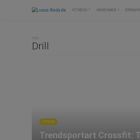
FITNESS
ABNEHMEN
ERNÄH
TAG
Drill
FITNESS
Trendsportart Crossfit: T