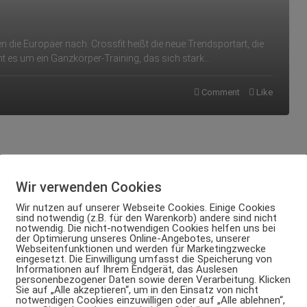
 die Europäer nach. Crossfit heißt die neue Trendsportart, die
eht es um ein Ganzkörper-Training, das sich stark…
Comment
Like
Wir verwenden Cookies
Wir nutzen auf unserer Webseite Cookies. Einige Cookies
sind notwendig (z.B. für den Warenkorb) andere sind nicht
notwendig. Die nicht-notwendigen Cookies helfen uns bei
der Optimierung unseres Online-Angebotes, unserer
Webseitenfunktionen und werden für Marketingzwecke
eingesetzt. Die Einwilligung umfasst die Speicherung von
Informationen auf Ihrem Endgerät, das Auslesen
personenbezogener Daten sowie deren Verarbeitung. Klicken
Sie auf „Alle akzeptieren“, um in den Einsatz von nicht
notwendigen Cookies einzuwilligen oder auf „Alle ablehnen“,