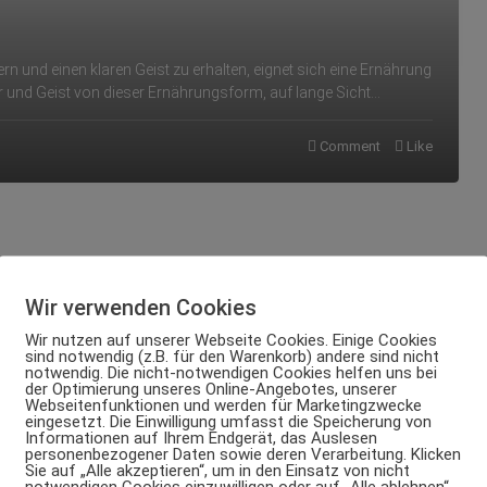
 und einen klaren Geist zu erhalten, eignet sich eine Ernährung
er und Geist von dieser Ernährungsform, auf lange Sicht…
Comment
Like
Wir verwenden Cookies
Wir nutzen auf unserer Webseite Cookies. Einige Cookies
sind notwendig (z.B. für den Warenkorb) andere sind nicht
notwendig. Die nicht-notwendigen Cookies helfen uns bei
der Optimierung unseres Online-Angebotes, unserer
Webseitenfunktionen und werden für Marketingzwecke
eingesetzt. Die Einwilligung umfasst die Speicherung von
Informationen auf Ihrem Endgerät, das Auslesen
personenbezogener Daten sowie deren Verarbeitung. Klicken
Sie auf „Alle akzeptieren“, um in den Einsatz von nicht
notwendigen Cookies einzuwilligen oder auf „Alle ablehnen“,