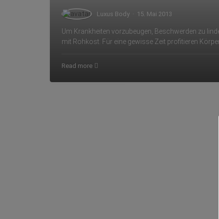
Luxus Body
·
15. Mai 2013
Um Krankheiten vorzubeugen, Beschwerden zu lindern
mit Rohkost. Für eine gewisse Zeit profitieren Körp
Read more