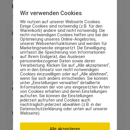
Kaloriensparen
Wir verwenden Cookies
11. Januar 2013
Wir nutzen auf unserer Webseite Cookies.
Einige Cookies sind notwendig (z.B. für den
Warenkorb) andere sind nicht notwendig. Die
Depressionen mit Sport wirksam bekämpfen
nicht-notwendigen Cookies helfen uns bei der
Optimierung unseres Online-Angebotes,
29. April 2014
unserer Webseitenfunktionen und werden für
Marketingzwecke eingesetzt. Die Einwilligung
umfasst die Speicherung von Informationen
auf Ihrem Endgerät, das Auslesen
Weight Gainer – die Lösung zum Masseaufbau
personenbezogener Daten sowie deren
Verarbeitung. Klicken Sie auf „Alle akzeptieren“,
26. Januar 2011
um in den Einsatz von nicht notwendigen
Cookies einzuwilligen oder auf „Alle ablehnen“,
wenn Sie sich anders entscheiden. Sie können
unter „Einstellungen verwalten“ detaillierte
3 beliebte Übungen gegen Schwindel und
Informationen der von uns eingesetzten Arten
Gleichgewichtsstörungen
von Cookies erhalten und deren Einstellungen
aufrufen. Sie können die Einstellungen
9. Mai 2019
jederzeit aufrufen und Cookies auch
nachträglich jederzeit abwählen (z.B. in der
Datenschutzerklärung oder unten auf unserer
Webseite).
Wie kann man Fältchen loszuwerden
22. Juli 2009
Alle akzeptieren