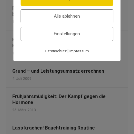
Fit bleiben im Urlaub: Wie man die Bikinifigur
behält
Alle ablehnen
10. Juli 2013
Einstellungen
Extremsport Zorbing: Mit Adrenalin-Kick den
Hang hinab
|
Datenschutz
Impressum
12. Januar 2013
Grund – und Leistungsumsatz errechnen
4. Juli 2009
Frühjahrsmüdigkeit: Der Kampf gegen die
Hormone
25. März 2013
Lass krachen! Bauchtraining Routine