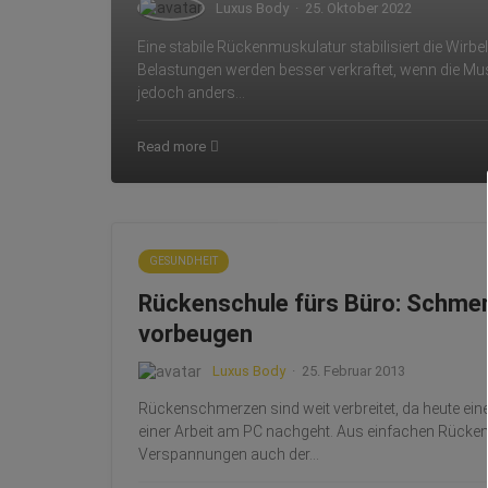
Luxus Body
·
25. Oktober 2022
Eine stabile Rückenmuskulatur stabilisiert die Wirbe
Belastungen werden besser verkraftet, wenn die Musk
jedoch anders…
Read more
GESUNDHEIT
Rückenschule fürs Büro: Schme
vorbeugen
Luxus Body
·
25. Februar 2013
Rückenschmerzen sind weit verbreitet, da heute ei
einer Arbeit am PC nachgeht. Aus einfachen Rück
Verspannungen auch der…