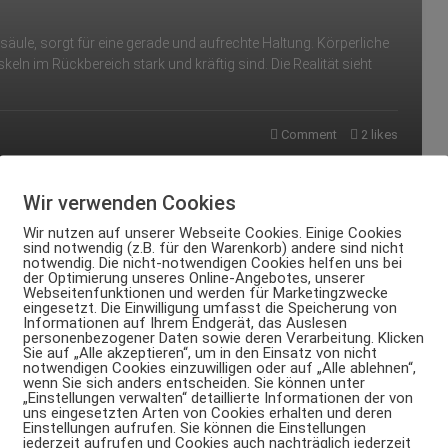
lsäule, sorgt für eine gerade und aufrechte Haltung. Körperliche
eln im Rückbereich stark und kräftig sind. Die Realität sieht
Comment
2
likes
Wir verwenden Cookies
Wir nutzen auf unserer Webseite Cookies. Einige Cookies
sind notwendig (z.B. für den Warenkorb) andere sind nicht
notwendig. Die nicht-notwendigen Cookies helfen uns bei
rzen wirksam
der Optimierung unseres Online-Angebotes, unserer
Webseitenfunktionen und werden für Marketingzwecke
eingesetzt. Die Einwilligung umfasst die Speicherung von
Informationen auf Ihrem Endgerät, das Auslesen
personenbezogener Daten sowie deren Verarbeitung. Klicken
Sie auf „Alle akzeptieren“, um in den Einsatz von nicht
notwendigen Cookies einzuwilligen oder auf „Alle ablehnen“,
ne große Zahl von Menschen
wenn Sie sich anders entscheiden. Sie können unter
enschmerzen können schnell
„Einstellungen verwalten“ detaillierte Informationen der von
uns eingesetzten Arten von Cookies erhalten und deren
Einstellungen aufrufen. Sie können die Einstellungen
jederzeit aufrufen und Cookies auch nachträglich jederzeit