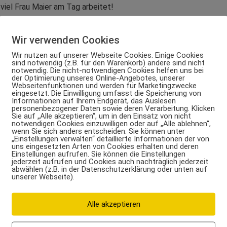
viel Frau Maier am Tag arbeitet!
en Beispiele einmal Anhand der normalen
Wir verwenden Cookies
ical Activity Level). Wir werden dies nach der neuen
Wir nutzen auf unserer Webseite Cookies. Einige Cookies
PAL Wert.
sind notwendig (z.B. für den Warenkorb) andere sind nicht
notwendig. Die nicht-notwendigen Cookies helfen uns bei
der Optimierung unseres Online-Angebotes, unserer
Webseitenfunktionen und werden für Marketingzwecke
eingesetzt. Die Einwilligung umfasst die Speicherung von
Informationen auf Ihrem Endgerät, das Auslesen
personenbezogener Daten sowie deren Verarbeitung. Klicken
e (z.B. bei Krankheit oder in hohem Alter)
Sie auf „Alle akzeptieren“, um in den Einsatz von nicht
notwendigen Cookies einzuwilligen oder auf „Alle ablehnen“,
wenn Sie sich anders entscheiden. Sie können unter
„Einstellungen verwalten“ detaillierte Informationen der von
uns eingesetzten Arten von Cookies erhalten und deren
Einstellungen aufrufen. Sie können die Einstellungen
jederzeit aufrufen und Cookies auch nachträglich jederzeit
abwählen (z.B. in der Datenschutzerklärung oder unten auf
unserer Webseite).
 Tätigkeiten (z.B. Hausfrauen, Verkäufer,
Alle akzeptieren