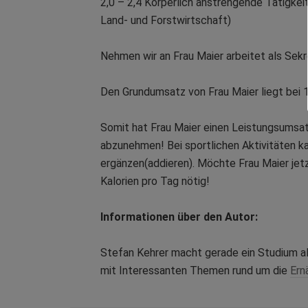
2,0 – 2,4 Körperlich anstrengende Tätigkeit
Land- und Forstwirtschaft)
Nehmen wir an Frau Maier arbeitet als Sekr
Den Grundumsatz von Frau Maier liegt bei 
Somit hat Frau Maier einen Leistungsumsat
abzunehmen! Bei sportlichen Aktivitäten ka
ergänzen(addieren). Möchte Frau Maier jet
Kalorien pro Tag nötig!
Informationen über den Autor:
Stefan Kehrer macht gerade ein Studium a
mit Interessanten Themen rund um die
Ern