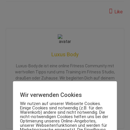
Like
Luxus Body
Luxus-Body.de ist eine online Fitness Community mit
wertvollen Tipps rund ums Training im Fitness Studio,
draußen oder Zuhause. Wir begleiten Dich auf deinem
Weg zu deinem ganz persönlichen Luxus Body und
zeigen dir, wie Du deinen Körper auf die nächste Stufe
Wir verwenden Cookies
bringst. Hier findest Du alles für Anfänger bis hin zum
Body Builder.
Wir nutzen auf unserer Webseite Cookies.
Einige Cookies sind notwendig (z.B. für den
Warenkorb) andere sind nicht notwendig. Die
nicht-notwendigen Cookies helfen uns bei der
Optimierung unseres Online-Angebotes,
unserer Webseitenfunktionen und werden für
Marketingzwecke eingesetzt. Die Einwilligung