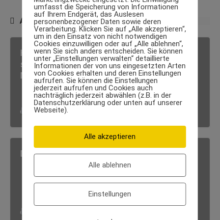
umfasst die Speicherung von Informationen
auf Ihrem Endgerät, das Auslesen
AUSSERDEM SPANNEND:
personenbezogener Daten sowie deren
Verarbeitung. Klicken Sie auf „Alle akzeptieren“,
um in den Einsatz von nicht notwendigen
Cookies einzuwilligen oder auf „Alle ablehnen“,
wenn Sie sich anders entscheiden. Sie können
Hightech für exklusive Trainingskonzepte –
unter „Einstellungen verwalten“ detaillierte
so setzt das digitale Höhentraining neue
Informationen der von uns eingesetzten Arten
von Cookies erhalten und deren Einstellungen
Maßstäbe
aufrufen. Sie können die Einstellungen
jederzeit aufrufen und Cookies auch
nachträglich jederzeit abwählen (z.B. in der
Datenschutzerklärung oder unten auf unserer
Webseite).
Luxus Body
·
12. März 2026
Alle akzeptieren
Dauerhaft abnehmen mit Kraftsport
Alle ablehnen
Einstellungen
Luxus Body
·
5. April 2023