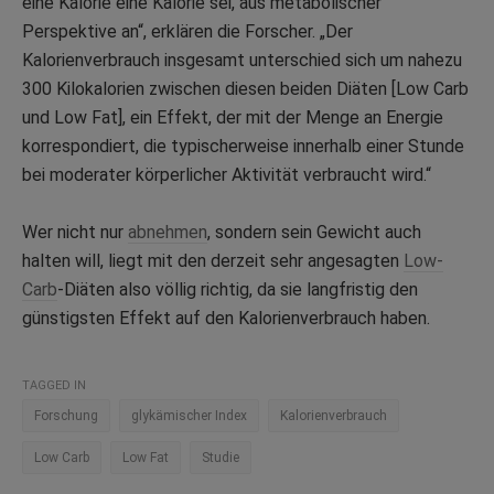
eine Kalorie eine Kalorie sei, aus metabolischer
Perspektive an“, erklären die Forscher. „Der
Kalorienverbrauch insgesamt unterschied sich um nahezu
300 Kilokalorien zwischen diesen beiden Diäten [Low Carb
und Low Fat], ein Effekt, der mit der Menge an Energie
korrespondiert, die typischerweise innerhalb einer Stunde
bei moderater körperlicher Aktivität verbraucht wird.“
Wer nicht nur
abnehmen
, sondern sein Gewicht auch
halten will, liegt mit den derzeit sehr angesagten
Low-
Carb
-Diäten also völlig richtig, da sie langfristig den
günstigsten Effekt auf den Kalorienverbrauch haben.
TAGGED IN
Forschung
glykämischer Index
Kalorienverbrauch
Low Carb
Low Fat
Studie