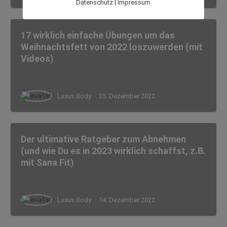
|
Datenschutz
Impressum
17 wirklich einfache Übungen um das
Weihnachtsfett von 2022 loszuwerden (mit
Videos)
Luxus Body
·
25. Dezember 2022
Der ultimative Ratgeber zum Abnehmen
(und wie Du es in 2023 wirklich schaffst, z.B.
mit Sana Fit)
Luxus Body
·
14. Dezember 2022