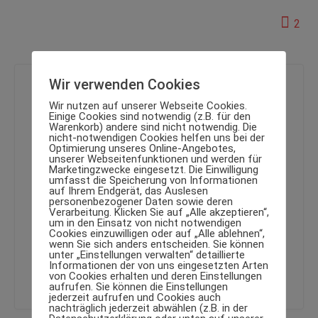
2
Wir verwenden Cookies
Wir nutzen auf unserer Webseite Cookies.
Einige Cookies sind notwendig (z.B. für den
Luxus Body
Warenkorb) andere sind nicht notwendig. Die
nicht-notwendigen Cookies helfen uns bei der
Optimierung unseres Online-Angebotes,
Luxus-Body.de ist eine online Fitness Community mit
unserer Webseitenfunktionen und werden für
Marketingzwecke eingesetzt. Die Einwilligung
wertvollen Tipps rund ums Training im Fitness Studio,
umfasst die Speicherung von Informationen
draußen oder Zuhause. Wir begleiten Dich auf deinem
auf Ihrem Endgerät, das Auslesen
Weg zu deinem ganz persönlichen Luxus Body und
personenbezogener Daten sowie deren
Verarbeitung. Klicken Sie auf „Alle akzeptieren“,
zeigen dir, wie Du deinen Körper auf die nächste Stufe
um in den Einsatz von nicht notwendigen
bringst. Hier findest Du alles für Anfänger bis hin zum
Cookies einzuwilligen oder auf „Alle ablehnen“,
wenn Sie sich anders entscheiden. Sie können
Body Builder.
unter „Einstellungen verwalten“ detaillierte
Informationen der von uns eingesetzten Arten
von Cookies erhalten und deren Einstellungen
aufrufen. Sie können die Einstellungen
jederzeit aufrufen und Cookies auch
nachträglich jederzeit abwählen (z.B. in der