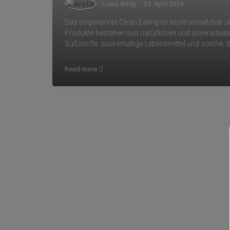
Luxus Body
·
23. April 2014
Das sogenannte Clean Eating ist leicht umsetzbar 
Produkte bestehen aus natürlichen und unverarbei
Süßstoffe, zuckerhaltige Lebensmittel und solche, 
Read more