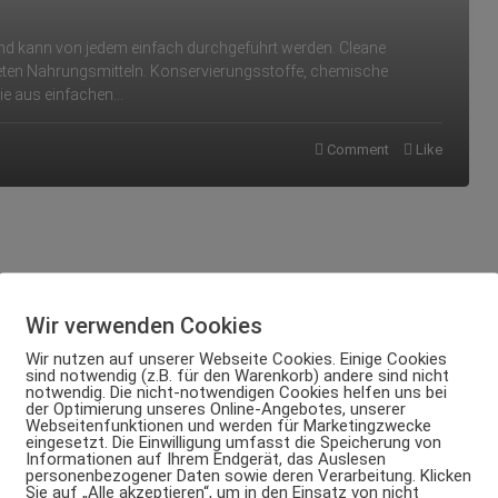
und kann von jedem einfach durchgeführt werden. Cleane
teten Nahrungsmitteln. Konservierungsstoffe, chemische
die aus einfachen…
Comment
Like
Wir verwenden Cookies
Wir nutzen auf unserer Webseite Cookies. Einige Cookies
sind notwendig (z.B. für den Warenkorb) andere sind nicht
notwendig. Die nicht-notwendigen Cookies helfen uns bei
der Optimierung unseres Online-Angebotes, unserer
Webseitenfunktionen und werden für Marketingzwecke
eingesetzt. Die Einwilligung umfasst die Speicherung von
Informationen auf Ihrem Endgerät, das Auslesen
personenbezogener Daten sowie deren Verarbeitung. Klicken
Sie auf „Alle akzeptieren“, um in den Einsatz von nicht