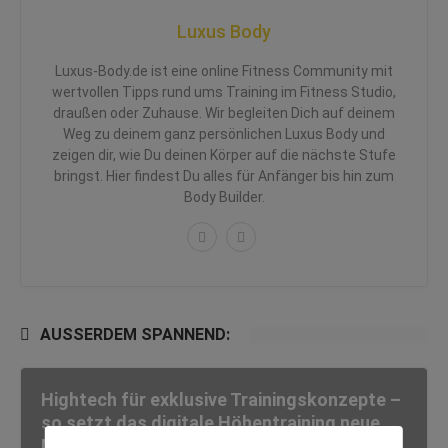
Luxus Body
Luxus-Body.de ist eine online Fitness Community mit
wertvollen Tipps rund ums Training im Fitness Studio,
draußen oder Zuhause. Wir begleiten Dich auf deinem
Weg zu deinem ganz persönlichen Luxus Body und
zeigen dir, wie Du deinen Körper auf die nächste Stufe
bringst. Hier findest Du alles für Anfänger bis hin zum
Body Builder.
AUSSERDEM SPANNEND:
Hightech für exklusive Trainingskonzepte –
so setzt das digitale Höhentraining neue
Maßstäbe