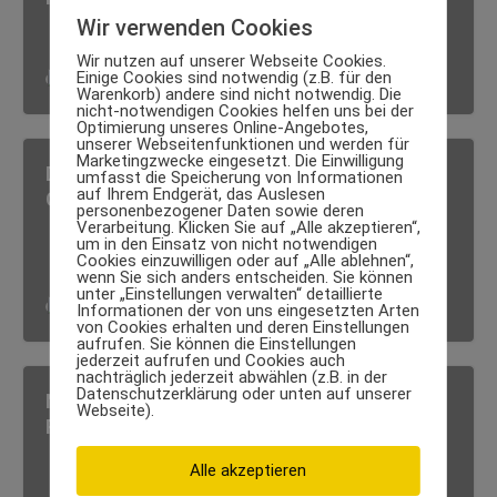
Wir verwenden Cookies
Wir nutzen auf unserer Webseite Cookies.
Einige Cookies sind notwendig (z.B. für den
Luxus Body
·
12. März 2026
Warenkorb) andere sind nicht notwendig. Die
nicht-notwendigen Cookies helfen uns bei der
Optimierung unseres Online-Angebotes,
unserer Webseitenfunktionen und werden für
Marketingzwecke eingesetzt. Die Einwilligung
Die wichtigsten Blutwerte für die eigene
umfasst die Speicherung von Informationen
auf Ihrem Endgerät, das Auslesen
Gesundheit – kennen und verstehen
personenbezogener Daten sowie deren
Verarbeitung. Klicken Sie auf „Alle akzeptieren“,
um in den Einsatz von nicht notwendigen
Cookies einzuwilligen oder auf „Alle ablehnen“,
wenn Sie sich anders entscheiden. Sie können
unter „Einstellungen verwalten“ detaillierte
Luxus Body
·
19. Dezember 2023
Informationen der von uns eingesetzten Arten
von Cookies erhalten und deren Einstellungen
aufrufen. Sie können die Einstellungen
jederzeit aufrufen und Cookies auch
nachträglich jederzeit abwählen (z.B. in der
Datenschutzerklärung oder unten auf unserer
Nuviton ausprobiert: Lohnt sich das
Webseite).
Präparat aus dem Regenwald?
Alle akzeptieren