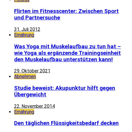
Flirten im Fitnesscenter: Zwischen Sport
und Partnersuche
31. Juli 2012
Ernährung
Was Yoga mit Muskelaufbau zu tun hat –
wie Yoga als ergänzende Trainingseinheit
den Muskelaufbau unterstützen kann!
29. Oktober 2021
Abnehmen
Studie beweist: Akupunktur hilft gegen
Übergewicht
22. November 2014
Ernährung
Den täglichen Flüssigkeitsbedarf decken