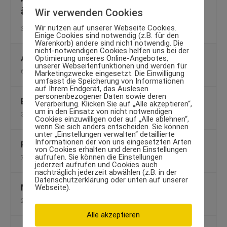
ändert
Wir verwenden Cookies
Wir nutzen auf unserer Webseite Cookies.
31. Juli 2014
Einige Cookies sind notwendig (z.B. für den
Warenkorb) andere sind nicht notwendig. Die
nicht-notwendigen Cookies helfen uns bei der
Optimierung unseres Online-Angebotes,
Abnehmen ohne zu Hungern!
unserer Webseitenfunktionen und werden für
6. August 2009
Marketingzwecke eingesetzt. Die Einwilligung
umfasst die Speicherung von Informationen
auf Ihrem Endgerät, das Auslesen
personenbezogener Daten sowie deren
Effektives Gesundheitstraining
Verarbeitung. Klicken Sie auf „Alle akzeptieren“,
um in den Einsatz von nicht notwendigen
3. Juli 2009
Cookies einzuwilligen oder auf „Alle ablehnen“,
wenn Sie sich anders entscheiden. Sie können
unter „Einstellungen verwalten“ detaillierte
Informationen der von uns eingesetzten Arten
Rauchstopp ohne Gewichtszunahme
von Cookies erhalten und deren Einstellungen
aufrufen. Sie können die Einstellungen
7. August 2012
jederzeit aufrufen und Cookies auch
nachträglich jederzeit abwählen (z.B. in der
Datenschutzerklärung oder unten auf unserer
Webseite).
MMA Fighter Trainingstipps
29. März 2010
Alle akzeptieren