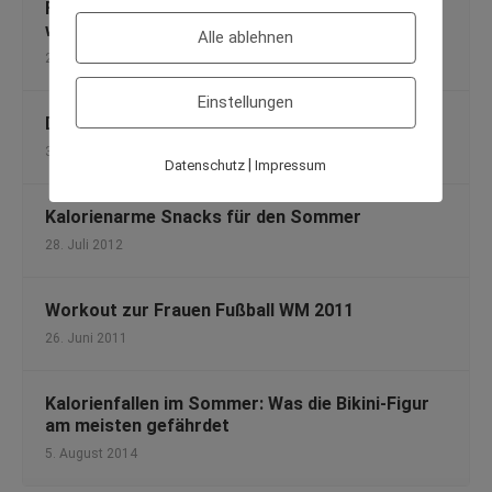
Fit mit Jawbone: Was kann das Fitnessarmband
wirklich?
Alle ablehnen
27. November 2014
Einstellungen
Die 10 kalorienreichsten Getränke
3. August 2009
|
Datenschutz
Impressum
Kalorienarme Snacks für den Sommer
28. Juli 2012
Workout zur Frauen Fußball WM 2011
26. Juni 2011
Kalorienfallen im Sommer: Was die Bikini-Figur
am meisten gefährdet
5. August 2014