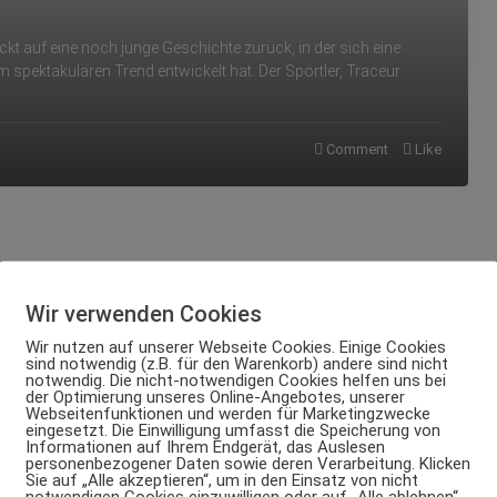
kt auf eine noch junge Geschichte zurück, in der sich eine
 spektakulären Trend entwickelt hat. Der Sportler, Traceur
Comment
Like
Wir verwenden Cookies
Wir nutzen auf unserer Webseite Cookies. Einige Cookies
sind notwendig (z.B. für den Warenkorb) andere sind nicht
notwendig. Die nicht-notwendigen Cookies helfen uns bei
der Optimierung unseres Online-Angebotes, unserer
Webseitenfunktionen und werden für Marketingzwecke
eingesetzt. Die Einwilligung umfasst die Speicherung von
Informationen auf Ihrem Endgerät, das Auslesen
personenbezogener Daten sowie deren Verarbeitung. Klicken
Sie auf „Alle akzeptieren“, um in den Einsatz von nicht
notwendigen Cookies einzuwilligen oder auf „Alle ablehnen“,