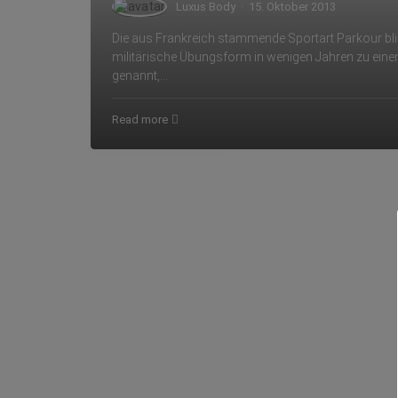
Luxus Body
·
15. Oktober 2013
Die aus Frankreich stammende Sportart Parkour blic
militärische Übungsform in wenigen Jahren zu einem
genannt,…
Read more