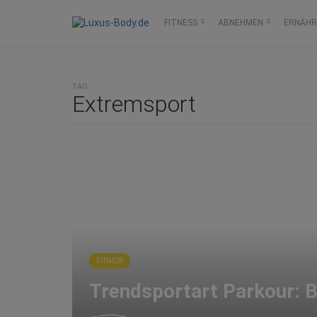
FITNESS
ABNEHMEN
ERNÄH
TAG
Extremsport
FITNESS
Trendsportart Parkour: 