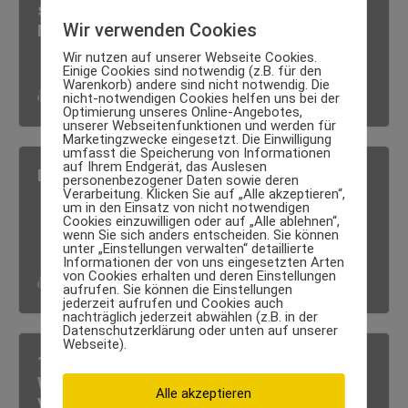
so setzt das digitale Höhentraining neue
Wir verwenden Cookies
Maßstäbe
Wir nutzen auf unserer Webseite Cookies.
Einige Cookies sind notwendig (z.B. für den
Warenkorb) andere sind nicht notwendig. Die
nicht-notwendigen Cookies helfen uns bei der
Luxus Body
·
12. März 2026
Optimierung unseres Online-Angebotes,
unserer Webseitenfunktionen und werden für
Marketingzwecke eingesetzt. Die Einwilligung
umfasst die Speicherung von Informationen
auf Ihrem Endgerät, das Auslesen
Dauerhaft abnehmen mit Kraftsport
personenbezogener Daten sowie deren
Verarbeitung. Klicken Sie auf „Alle akzeptieren“,
um in den Einsatz von nicht notwendigen
Cookies einzuwilligen oder auf „Alle ablehnen“,
wenn Sie sich anders entscheiden. Sie können
unter „Einstellungen verwalten“ detaillierte
Informationen der von uns eingesetzten Arten
von Cookies erhalten und deren Einstellungen
Luxus Body
·
5. April 2023
aufrufen. Sie können die Einstellungen
jederzeit aufrufen und Cookies auch
nachträglich jederzeit abwählen (z.B. in der
Datenschutzerklärung oder unten auf unserer
Webseite).
17 wirklich einfache Übungen um das
Weihnachtsfett von 2022 loszuwerden (mit
Alle akzeptieren
Videos)