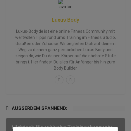
Luxus Body
Luxus-Body.de ist eine online Fitness Community mit
wertvollen Tipps rund ums Training im Fitness Studio,
draußen oder Zuhause. Wir begleiten Dich auf deinem
Weg zu deinem ganz persönlichen Luxus Body und
zeigen dir, wie Du deinen Körper auf die nächste Stufe
bringst. Hier findest Du alles für Anfänger bis hin zum
Body Builder.
AUSSERDEM SPANNEND:
Hightech für exklusive Trainingskonzepte –