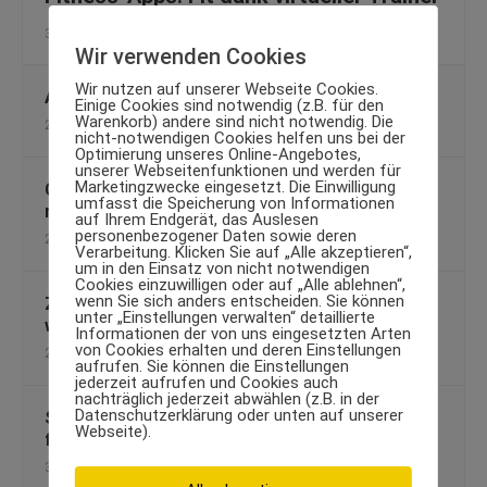
30. November 2012
Wir verwenden Cookies
Wir nutzen auf unserer Webseite Cookies.
Achtung Zuckerfalle
Einige Cookies sind notwendig (z.B. für den
Warenkorb) andere sind nicht notwendig. Die
24. September 2009
nicht-notwendigen Cookies helfen uns bei der
Optimierung unseres Online-Angebotes,
unserer Webseitenfunktionen und werden für
Marketingzwecke eingesetzt. Die Einwilligung
Gehirnerschütterung Symptome und was Du als
umfasst die Speicherung von Informationen
nächstes tun solltest
auf Ihrem Endgerät, das Auslesen
personenbezogener Daten sowie deren
28. Mai 2019
Verarbeitung. Klicken Sie auf „Alle akzeptieren“,
um in den Einsatz von nicht notwendigen
Cookies einzuwilligen oder auf „Alle ablehnen“,
wenn Sie sich anders entscheiden. Sie können
Zuckerbombe Frühstücksflocken: Foodwatch
unter „Einstellungen verwalten“ detaillierte
warnt Verbraucher
Informationen der von uns eingesetzten Arten
von Cookies erhalten und deren Einstellungen
21. September 2012
aufrufen. Sie können die Einstellungen
jederzeit aufrufen und Cookies auch
nachträglich jederzeit abwählen (z.B. in der
Datenschutzerklärung oder unten auf unserer
Schnell wie ein Pfeil fit werden – das Rennrad
Webseite).
für die Kondition
3. April 2014